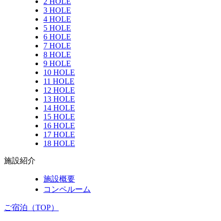
2 HOLE
3 HOLE
4 HOLE
5 HOLE
6 HOLE
7 HOLE
8 HOLE
9 HOLE
10 HOLE
11 HOLE
12 HOLE
13 HOLE
14 HOLE
15 HOLE
16 HOLE
17 HOLE
18 HOLE
施設紹介
施設概要
コンペルーム
ご宿泊（TOP）