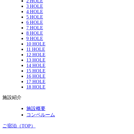
2 HOLE
3 HOLE
4 HOLE
5 HOLE
6 HOLE
7 HOLE
8 HOLE
9 HOLE
10 HOLE
11 HOLE
12 HOLE
13 HOLE
14 HOLE
15 HOLE
16 HOLE
17 HOLE
18 HOLE
施設紹介
施設概要
コンペルーム
ご宿泊（TOP）