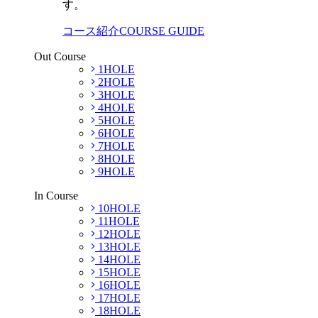
す。
コース紹介
COURSE GUIDE
Out Course
1HOLE
2HOLE
3HOLE
4HOLE
5HOLE
6HOLE
7HOLE
8HOLE
9HOLE
In Course
10HOLE
11HOLE
12HOLE
13HOLE
14HOLE
15HOLE
16HOLE
17HOLE
18HOLE