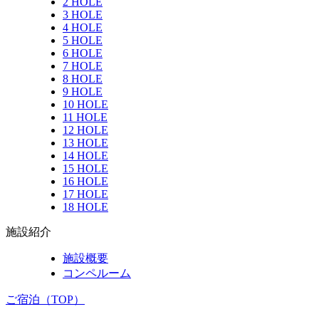
2 HOLE
3 HOLE
4 HOLE
5 HOLE
6 HOLE
7 HOLE
8 HOLE
9 HOLE
10 HOLE
11 HOLE
12 HOLE
13 HOLE
14 HOLE
15 HOLE
16 HOLE
17 HOLE
18 HOLE
施設紹介
施設概要
コンペルーム
ご宿泊（TOP）